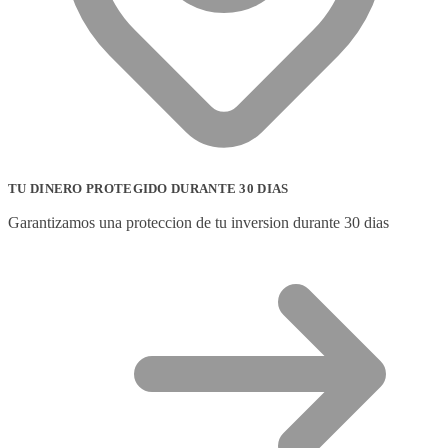
TU DINERO PROTEGIDO DURANTE 30 DIAS
Garantizamos una proteccion de tu inversion durante 30 dias