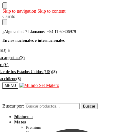
Skip to navigation
Skip to content
Carrito
¿Alguna duda? Llamanos: +54 11 60306979
Envios nacionales e internacionales
USD)
$
so argentino
($)
ro
(€)
lar de los Estados Unidos (US)
($)
so chileno
($)
MENU
Buscar por:
Buscar por:
Buscar
Buscar
Mi cuenta
Inicio
Mates
Premium