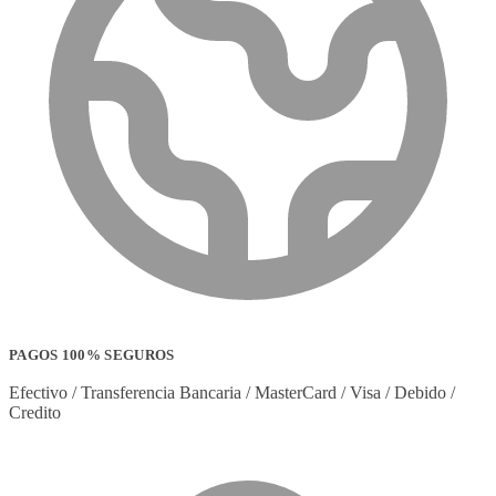
PAGOS 100% SEGUROS
Efectivo / Transferencia Bancaria / MasterCard / Visa / Debido /
Credito