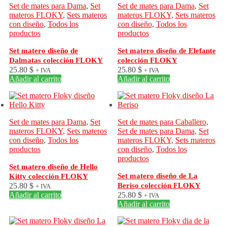
Set de mates para Dama
,
Set
Set de mates para Dama
,
Set
materos FLOKY
,
Sets materos
materos FLOKY
,
Sets materos
con diseño
,
Todos los
con diseño
,
Todos los
productos
productos
Set matero diseño de
Set matero diseño de Elefante
Dalmatas colección FLOKY
colección FLOKY
25.80
$
25.80
$
+ IVA
+ IVA
Añadir al carrito
Añadir al carrito
Set de mates para Dama
,
Set
Set de mates para Caballero
,
materos FLOKY
,
Sets materos
Set de mates para Dama
,
Set
con diseño
,
Todos los
materos FLOKY
,
Sets materos
productos
con diseño
,
Todos los
productos
Set matero diseño de Hello
Set matero diseño de La
Kitty colección FLOKY
25.80
$
Beriso colección FLOKY
+ IVA
Añadir al carrito
25.80
$
+ IVA
Añadir al carrito