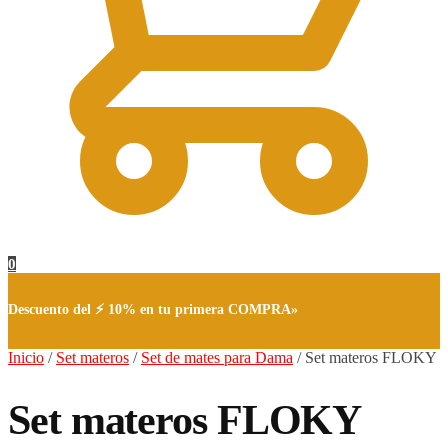
0
Descuento del ⚡ 10% en tu primera COMPRA»
Inicio
/
Set materos
/
Set de mates para Dama
/
Set materos FLOKY
Set materos FLOKY