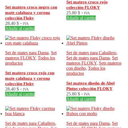
Set matero croco rojo
Set matero croco negro con
colección FLOKY
mate calabaza y corona
25.80
$
+ IVA
Añadir al carrito
colección Floky
28.40
$
+ IVA
Añadir al carrito
Set de mates para Dama
,
Set
Set de mates para Caballero
,
materos FLOKY
,
Todos los
Set de mates para Dama
,
Set
productos
materos FLOKY
,
Sets materos
con diseño
,
Todos los
Set matero croco rojo con
productos
mate calabaza y corona
Set matero diseño de Abel
colección Floky
Pintos colección FLOKY
28.40
$
+ IVA
25.80
$
Añadir al carrito
+ IVA
Añadir al carrito
Set de mates para Caballero
,
Set de mates para Dama
,
Set