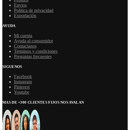
Envios
Politica de privacidad
Exportación
AYUDA
Mi cuenta
Ayuda al consumidor
Contactanos
Terminos y condiciones
Preguntas frecuentes
SIGUENOS
Facebook
Instagram
Pinterest
Youtube
MAS DE +300 CLIENTES FIJOS NOS AVALAN