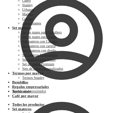
Cuero
Stanley
Urbanos
Madera
Corona
Autocebantes
Set materos
Set de mates para Caballero
Set de mates para Dama
Set materos con Canasta
Set materos con cartera
Sets materos con diseño
Set materos Económicos
Set materos para Asado
Set de mates Premium
Sets de mates personalizados
Termos por mayor
Termos Stanley
Bombillas
Regalos empresariales
Ayuda al consumidor
Yerba mate
Café por mayor
Todos los productos
Set materos