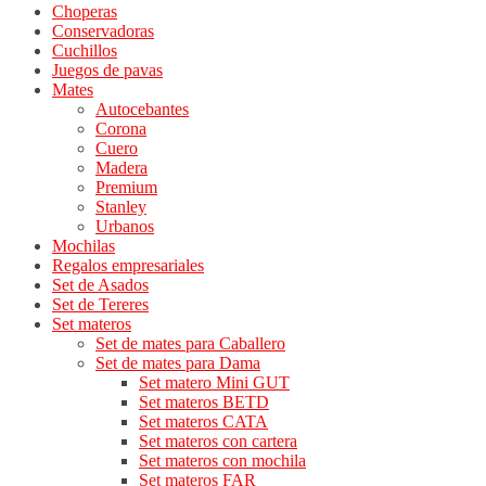
Choperas
Conservadoras
Cuchillos
Juegos de pavas
Mates
Autocebantes
Corona
Cuero
Madera
Premium
Stanley
Urbanos
Mochilas
Regalos empresariales
Set de Asados
Set de Tereres
Set materos
Set de mates para Caballero
Set de mates para Dama
Set matero Mini GUT
Set materos BETD
Set materos CATA
Set materos con cartera
Set materos con mochila
Set materos FAR