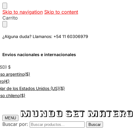
Skip to navigation
Skip to content
Carrito
¿Alguna duda? Llamanos: +54 11 60306979
Envios nacionales e internacionales
USD)
$
so argentino
($)
ro
(€)
lar de los Estados Unidos (US)
($)
so chileno
($)
MENU
Buscar por:
Buscar