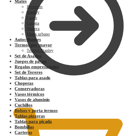
Mates
Premium
Stanley
Cuero
Corona
Madera
Mates urbano
Autocebantes
Termos por mayor
Termos Stanley
Set de Asados
Juegos de pavas
Regalos empresariales
Set de Tereres
Tablas para asado
Choperas
Conservadoras
0.00
$
Vasos térmicos
Vasos de aluminio
Cuchillos
Bolsos y porta termos
Tablas pizzeras
Tablas para picada
Bombillas
Carteras