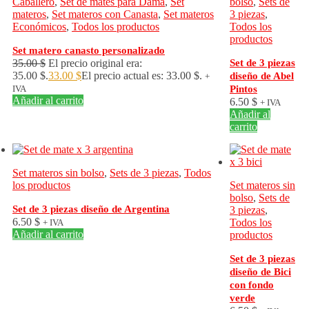
Caballero
,
Set de mates para Dama
,
Set
bolso
,
Sets de
materos
,
Set materos con Canasta
,
Set materos
3 piezas
,
Económicos
,
Todos los productos
Todos los
productos
Set matero canasto personalizado
35.00
$
El precio original era:
Set de 3 piezas
35.00 $.
33.00
$
El precio actual es: 33.00 $.
diseño de Abel
+
IVA
Pintos
Añadir al carrito
6.50
$
+ IVA
Añadir al
carrito
Set materos sin bolso
,
Sets de 3 piezas
,
Todos
los productos
Set materos sin
bolso
,
Sets de
Set de 3 piezas diseño de Argentina
3 piezas
,
6.50
$
Todos los
+ IVA
Añadir al carrito
productos
Set de 3 piezas
diseño de Bici
con fondo
verde