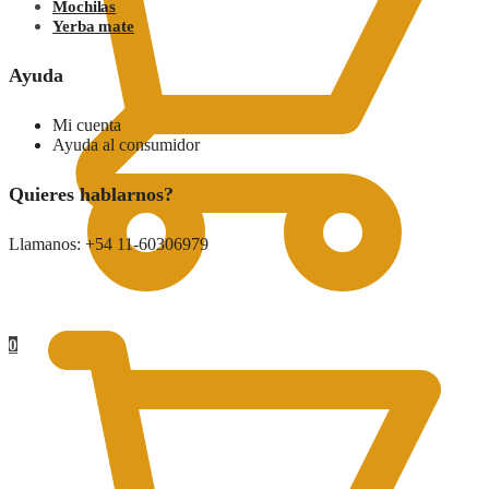
Mochilas
Yerba mate
Ayuda
Mi cuenta
Ayuda al consumidor
Quieres hablarnos?
Llamanos: +54 11-60306979
0.00
$
0