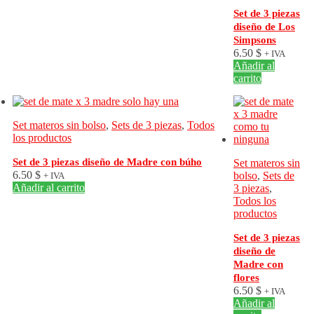
Set de 3 piezas
diseño de Los
Simpsons
6.50
$
+ IVA
Añadir al
carrito
Set materos sin bolso
,
Sets de 3 piezas
,
Todos
los productos
Set de 3 piezas diseño de Madre con búho
Set materos sin
6.50
$
bolso
,
Sets de
+ IVA
Añadir al carrito
3 piezas
,
Todos los
productos
Set de 3 piezas
diseño de
Madre con
flores
6.50
$
+ IVA
Añadir al