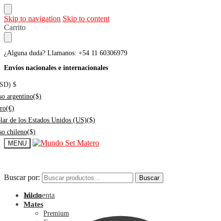
Skip to navigation
Skip to content
Carrito
¿Alguna duda? Llamanos: +54 11 60306979
Envios nacionales e internacionales
USD)
$
so argentino
($)
ro
(€)
lar de los Estados Unidos (US)
($)
so chileno
($)
MENU
Buscar por:
Buscar por:
Buscar
Buscar
Mi cuenta
Inicio
Mates
Premium