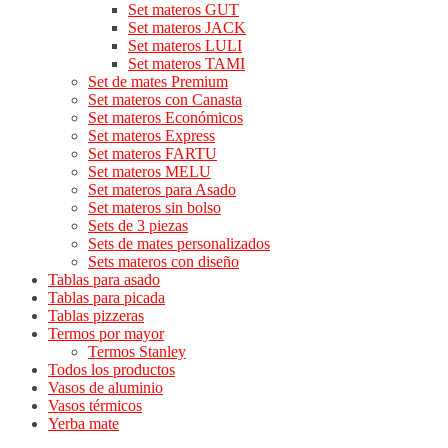
Set materos GUT
Set materos JACK
Set materos LULI
Set materos TAMI
Set de mates Premium
Set materos con Canasta
Set materos Económicos
Set materos Express
Set materos FARTU
Set materos MELU
Set materos para Asado
Set materos sin bolso
Sets de 3 piezas
Sets de mates personalizados
Sets materos con diseño
Tablas para asado
Tablas para picada
Tablas pizzeras
Termos por mayor
Termos Stanley
Todos los productos
Vasos de aluminio
Vasos térmicos
Yerba mate