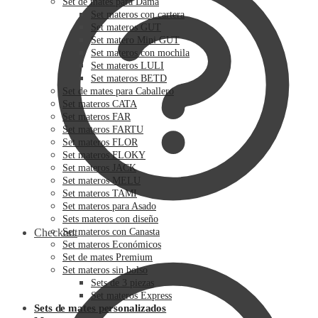
Set de mates para Dama
Set materos con cartera
Set materos GUT
Set matero Mini GUT
Set materos con mochila
Set materos LULI
Set materos BETD
Set de mates para Caballero
Set materos CATA
Set materos FAR
Set materos FARTU
Set materos FLOR
Set materos FLOKY
Set materos JACK
Set materos MELU
Set materos TAMI
Set materos para Asado
Sets materos con diseño
Checkout
Set materos con Canasta
Set materos Económicos
Set de mates Premium
Set materos sin bolso
Sets de 3 piezas
Set materos Express
Sets de mates personalizados