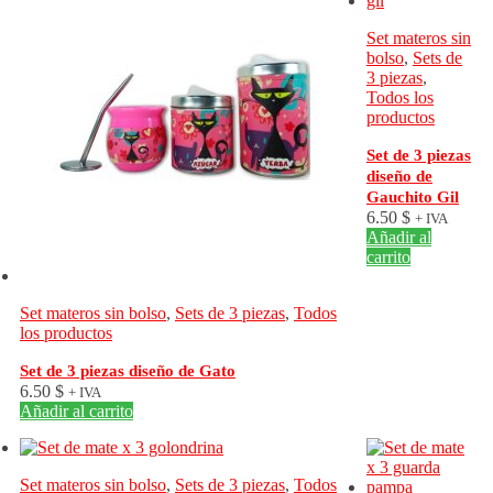
Set materos sin
bolso
,
Sets de
3 piezas
,
Todos los
productos
Set de 3 piezas
diseño de
Gauchito Gil
6.50
$
+ IVA
Añadir al
carrito
Set materos sin bolso
,
Sets de 3 piezas
,
Todos
los productos
Set de 3 piezas diseño de Gato
6.50
$
+ IVA
Añadir al carrito
Set materos sin bolso
,
Sets de 3 piezas
,
Todos