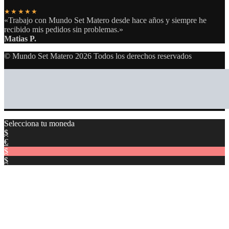
★★★★★
«Trabajo con Mundo Set Matero desde hace años y siempre he
recibido mis pedidos sin problemas.»
Matias P.
© Mundo Set Matero 2026 Todos los derechos reservados
Selecciona tu moneda
$
€
$
$