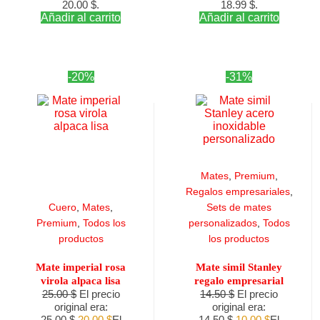
20.00 $.
18.99 $.
Añadir al carrito
Añadir al carrito
-20%
-31%
Mates
,
Premium
,
Regalos empresariales
,
Cuero
,
Mates
,
Sets de mates
Premium
,
Todos los
personalizados
,
Todos
productos
los productos
Mate imperial rosa
Mate simil Stanley
virola alpaca lisa
regalo empresarial
25.00
$
El precio
14.50
$
El precio
original era:
original era:
25.00 $.
20.00
$
El
14.50 $.
10.00
$
El