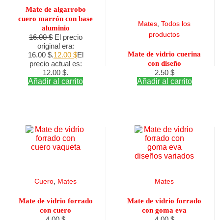
Mate de algarrobo
cuero marrón con base
Mates
,
Todos los
aluminio
productos
16.00
$
El precio
original era:
Mate de vidrio cuerina
16.00 $.
12.00
$
El
precio actual es:
con diseño
12.00 $.
2.50
$
Añadir al carrito
Añadir al carrito
Cuero
,
Mates
Mates
Mate de vidrio forrado
Mate de vidrio forrado
con cuero
con goma eva
4.00
$
4.00
$