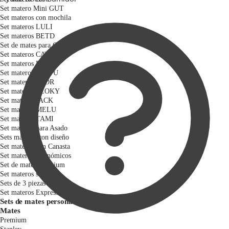
Set matero Mini GUT
Set materos con mochila
Set materos LULI
Set materos BETD
Set de mates para Caballero
Set materos CATA
Set materos FAR
Set materos FARTU
Set materos FLOR
Set materos FLOKY
Set materos JACK
Set materos MELU
Set materos TAMI
Set materos para Asado
Sets materos con diseño
Set materos con Canasta
Set materos Económicos
Set de mates Premium
Set materos sin bolso
Sets de 3 piezas
Set materos Express
Sets de mates personalizados
Mates
Premium