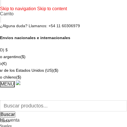
Skip to navigation
Skip to content
Carrito
¿Alguna duda? Llamanos: +54 11 60306979
Envios nacionales e internacionales
SD)
$
o argentino
($)
o
(€)
ar de los Estados Unidos (US)
($)
o chileno
($)
Buscar por:
MENU
Buscar
Inicio
Mates
Buscar
Premium
Mi cuenta
Cuero
Stanley