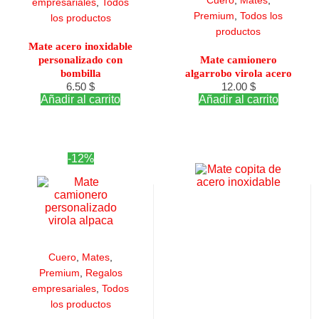
Cuero
,
Mates
,
empresariales
,
Todos
Premium
,
Todos los
los productos
productos
Mate acero inoxidable
personalizado con
Mate camionero
bombilla
algarrobo virola acero
6.50
$
12.00
$
Añadir al carrito
Añadir al carrito
-12%
Cuero
,
Mates
,
Premium
,
Regalos
empresariales
,
Todos
los productos