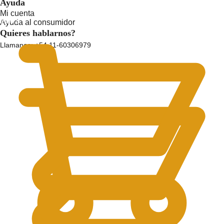
Ayuda
Mi cuenta
0.00
$
Ayuda al consumidor
Quieres hablarnos?
Llamanos: +54 11-60306979
0.00
$