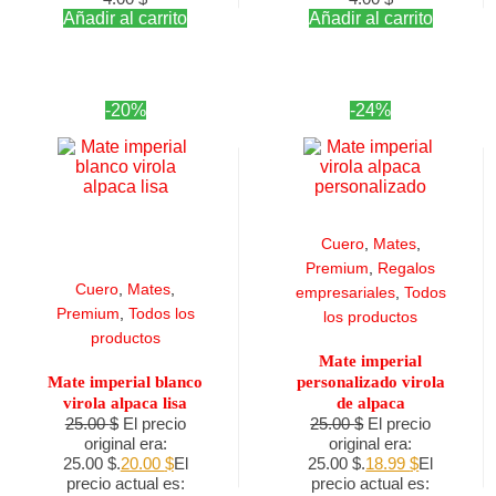
Añadir al carrito
Añadir al carrito
-20%
-24%
Cuero
,
Mates
,
Premium
,
Regalos
Cuero
,
Mates
,
empresariales
,
Todos
Premium
,
Todos los
los productos
productos
Mate imperial
Mate imperial blanco
personalizado virola
virola alpaca lisa
de alpaca
25.00
$
El precio
25.00
$
El precio
original era:
original era:
25.00 $.
20.00
$
El
25.00 $.
18.99
$
El
precio actual es:
precio actual es: