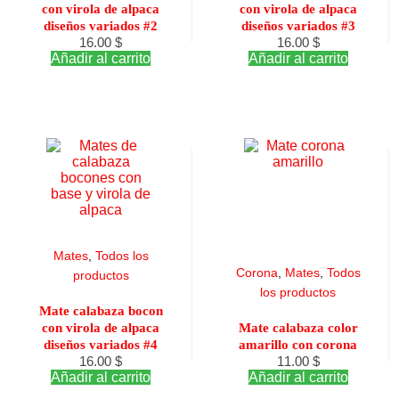
con virola de alpaca
con virola de alpaca
diseños variados #2
diseños variados #3
16.00
$
16.00
$
Añadir al carrito
Añadir al carrito
Mates
,
Todos los
Corona
,
Mates
,
Todos
productos
los productos
Mate calabaza bocon
con virola de alpaca
Mate calabaza color
diseños variados #4
amarillo con corona
16.00
$
11.00
$
Añadir al carrito
Añadir al carrito