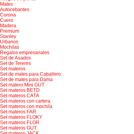
Mates
Autocebantes
Corona
Cuero
Madera
Premium
Stanley
Urbanos
Mochilas
Regalos empresariales
Set de Asados
Set de Tereres
Set materos
Set de mates para Caballero
Set de mates para Dama
Set matero Mini GUT
Set materos BETD
Set materos CATA
Set materos con cartera
Set materos con mochila
Set materos FAR
Set materos FLOKY
Set materos FLOR
Set materos GUT
Set materos JACK