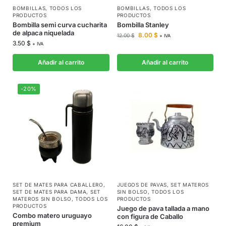
BOMBILLAS
,
TODOS LOS
BOMBILLAS
,
TODOS LOS
PRODUCTOS
PRODUCTOS
Bombilla semi curva cucharita
Bombilla Stanley
de alpaca niquelada
8.00
$
12.00
$
+ IVA
3.50
$
+ IVA
Añadir al carrito
Añadir al carrito
-20%
SET DE MATES PARA CABALLERO
,
JUEGOS DE PAVAS
,
SET MATEROS
SET DE MATES PARA DAMA
,
SET
SIN BOLSO
,
TODOS LOS
MATEROS SIN BOLSO
,
TODOS LOS
PRODUCTOS
PRODUCTOS
Juego de pava tallada a mano
Combo matero uruguayo
con figura de Caballo
premium