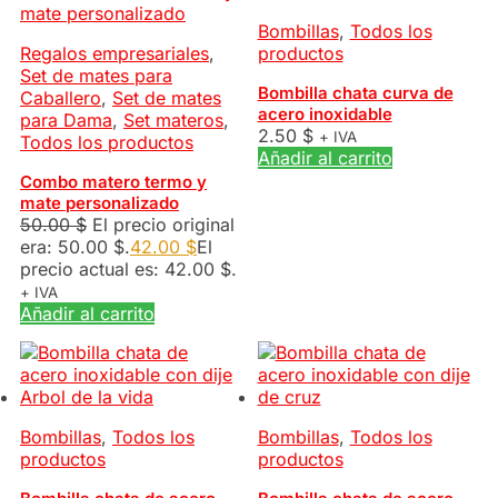
Bombillas
,
Todos los
Regalos empresariales
,
productos
Set de mates para
Bombilla chata curva de
Caballero
,
Set de mates
acero inoxidable
para Dama
,
Set materos
,
2.50
$
+ IVA
Todos los productos
Añadir al carrito
Combo matero termo y
mate personalizado
50.00
$
El precio original
era: 50.00 $.
42.00
$
El
precio actual es: 42.00 $.
+ IVA
Añadir al carrito
Bombillas
,
Todos los
Bombillas
,
Todos los
productos
productos