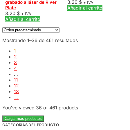
3.20
$
grabado a láser de River
+ IVA
Plate
Añadir al carrito
3.20
$
+ IVA
Añadir al carrito
Mostrando 1–36 de 461 resultados
1
2
3
4
…
11
12
13
→
You've viewed
36
of 461 products
Cargar mas productos
CATEGORÍAS DEL PRODUCTO