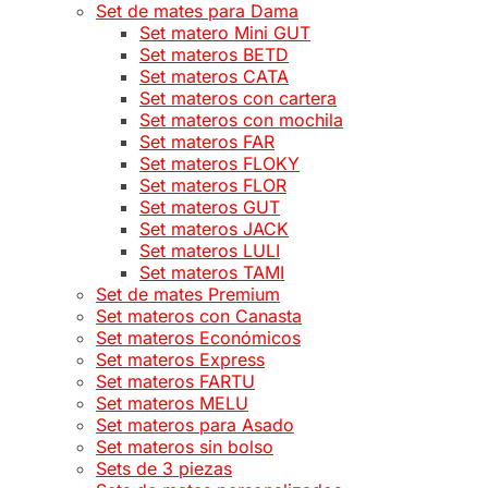
Set de mates para Dama
Set matero Mini GUT
Set materos BETD
Set materos CATA
Set materos con cartera
Set materos con mochila
Set materos FAR
Set materos FLOKY
Set materos FLOR
Set materos GUT
Set materos JACK
Set materos LULI
Set materos TAMI
Set de mates Premium
Set materos con Canasta
Set materos Económicos
Set materos Express
Set materos FARTU
Set materos MELU
Set materos para Asado
Set materos sin bolso
Sets de 3 piezas