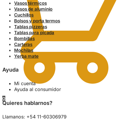
Vasos térmicos
Vasos de aluminio
Cuchillos
Bolsos y porta termos
Tablas pizzeras
Tablas para picada
Bombillas
Carteras
Mochilas
Yerba mate
Ayuda
Mi cuenta
Ayuda al consumidor
0
Quieres hablarnos?
Llamanos: +54 11-60306979
0.00
$