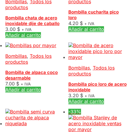
Bombillas
,
Todos los
productos
productos
Bombilla cucharita pico
loro
Bombilla chata de acero
4.20
$
inoxidable dije de caballo
+ IVA
3.00
$
Añadir al carrito
+ IVA
Añadir al carrito
Bombillas
,
Todos los
productos
Bombillas
,
Todos los
Bombilla de alpaca coco
productos
desarmable
7.00
$
Bombilla pico loro de acero
+ IVA
Añadir al carrito
inoxidable
3.20
$
+ IVA
Añadir al carrito
-33%