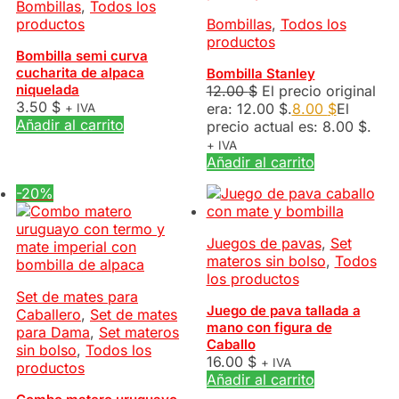
Bombillas
,
Todos los
productos
Bombillas
,
Todos los
productos
Bombilla semi curva
cucharita de alpaca
Bombilla Stanley
niquelada
12.00
$
El precio original
3.50
$
era: 12.00 $.
8.00
$
El
+ IVA
Añadir al carrito
precio actual es: 8.00 $.
+ IVA
Añadir al carrito
-20%
Juegos de pavas
,
Set
materos sin bolso
,
Todos
los productos
Set de mates para
Juego de pava tallada a
Caballero
,
Set de mates
mano con figura de
para Dama
,
Set materos
Caballo
sin bolso
,
Todos los
16.00
$
+ IVA
productos
Añadir al carrito