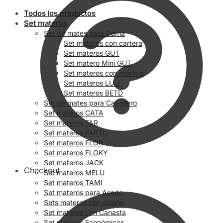
Todos los productos
Set materos
Set de mates para Dama
Set materos con cartera
Set materos GUT
Set matero Mini GUT
Set materos con mochila
Set materos LULI
Set materos BETD
Set de mates para Caballero
Set materos CATA
Set materos FAR
Set materos FARTU
Set materos FLOR
Set materos FLOKY
Set materos JACK
Checkout
Set materos MELU
Set materos TAMI
Set materos para Asado
Sets materos con diseño
Set materos con Canasta
Set materos Económicos