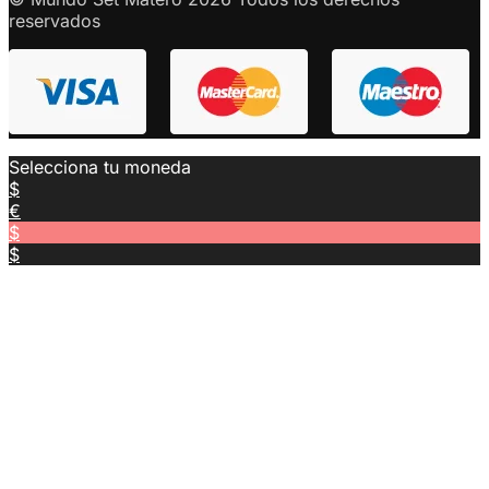
reservados
Selecciona tu moneda
$
€
$
$