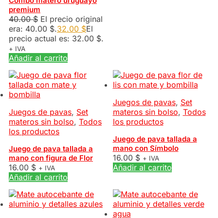
Combo matero uruguayo
premium
40.00
$
El precio original
era: 40.00 $.
32.00
$
El
precio actual es: 32.00 $.
+ IVA
Añadir al carrito
Juegos de pavas
,
Set
Juegos de pavas
,
Set
materos sin bolso
,
Todos
materos sin bolso
,
Todos
los productos
los productos
Juego de pava tallada a
mano con Símbolo
Juego de pava tallada a
16.00
$
mano con figura de Flor
+ IVA
16.00
$
Añadir al carrito
+ IVA
Añadir al carrito