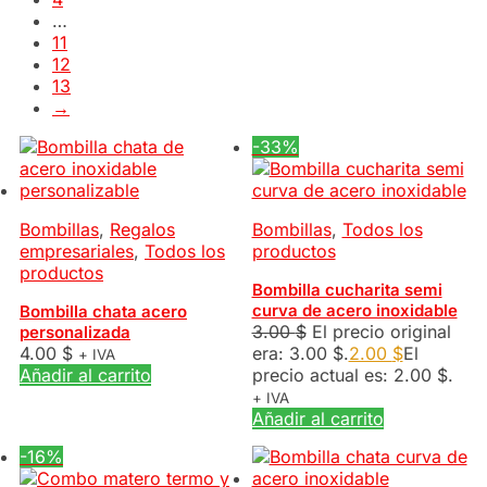
…
11
12
13
→
-33%
Bombillas
,
Regalos
Bombillas
,
Todos los
empresariales
,
Todos los
productos
productos
Bombilla cucharita semi
curva de acero inoxidable
Bombilla chata acero
3.00
$
El precio original
personalizada
4.00
$
era: 3.00 $.
2.00
$
El
+ IVA
Añadir al carrito
precio actual es: 2.00 $.
+ IVA
Añadir al carrito
-16%