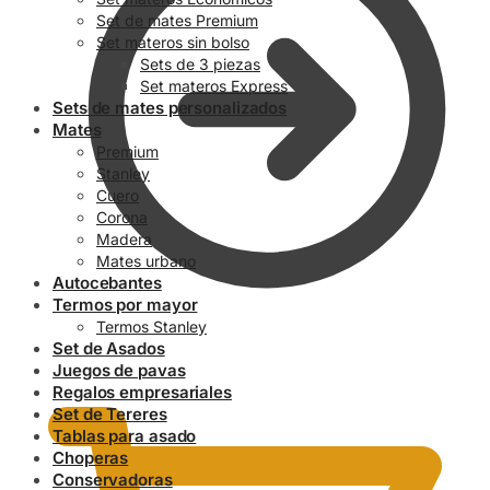
Set de mates Premium
Set materos sin bolso
Sets de 3 piezas
Set materos Express
Sets de mates personalizados
Mates
Premium
Stanley
Cuero
Corona
Madera
Mates urbano
Autocebantes
Termos por mayor
Termos Stanley
Set de Asados
0.00
$
Juegos de pavas
Regalos empresariales
Set de Tereres
Tablas para asado
Choperas
Conservadoras