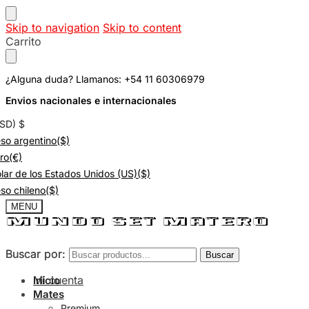
Skip to navigation
Skip to content
Carrito
¿Alguna duda? Llamanos: +54 11 60306979
Envios nacionales e internacionales
USD)
$
so argentino
($)
ro
(€)
lar de los Estados Unidos (US)
($)
so chileno
($)
MENU
Buscar por:
Buscar por:
Buscar
Buscar
Mi cuenta
Inicio
Mates
Premium