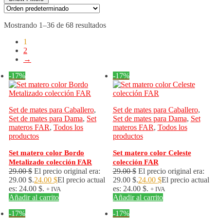
Mostrando 1–36 de 68 resultados
1
2
→
-17%
-17%
Set de mates para Caballero
,
Set de mates para Caballero
,
Set de mates para Dama
,
Set
Set de mates para Dama
,
Set
materos FAR
,
Todos los
materos FAR
,
Todos los
productos
productos
Set matero color Bordo
Set matero color Celeste
Metalizado colección FAR
colección FAR
29.00
$
El precio original era:
29.00
$
El precio original era:
29.00 $.
24.00
$
El precio actual
29.00 $.
24.00
$
El precio actual
es: 24.00 $.
es: 24.00 $.
+ IVA
+ IVA
Añadir al carrito
Añadir al carrito
-17%
-17%