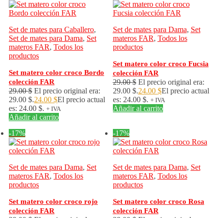
Set de mates para Caballero
,
Set de mates para Dama
,
Set
Set de mates para Dama
,
Set
materos FAR
,
Todos los
materos FAR
,
Todos los
productos
productos
Set matero color croco Fucsia
Set matero color croco Bordo
colección FAR
colección FAR
29.00
$
El precio original era:
29.00
$
El precio original era:
29.00 $.
24.00
$
El precio actual
29.00 $.
24.00
$
El precio actual
es: 24.00 $.
+ IVA
es: 24.00 $.
Añadir al carrito
+ IVA
Añadir al carrito
-17%
-17%
Set de mates para Dama
,
Set
Set de mates para Dama
,
Set
materos FAR
,
Todos los
materos FAR
,
Todos los
productos
productos
Set matero color croco rojo
Set matero color croco Rosa
colección FAR
colección FAR