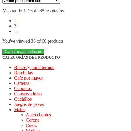
Mostrando 1–36 de 68 resultados
1
2
→
You've viewed
36
of 68 products
Cargar mas productos
CATEGORÍAS DEL PRODUCTO
Bolsos y porta termos
Bombillas
Café por mayor
Carteras
Choperas
Conservadoras
Cuchillos
Juegos de pavas
Mates
Autocebantes
Corona
Cuero
Madera