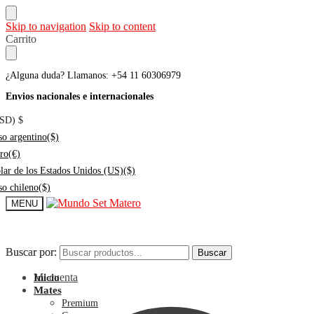
Skip to navigation
Skip to content
Carrito
¿Alguna duda? Llamanos: +54 11 60306979
Envios nacionales e internacionales
USD)
$
so argentino
($)
ro
(€)
lar de los Estados Unidos (US)
($)
so chileno
($)
MENU
Buscar por:
Buscar por:
Buscar
Buscar
Mi cuenta
Inicio
Mates
Premium