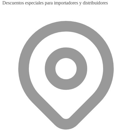
Descuentos especiales para importadores y distribuidores