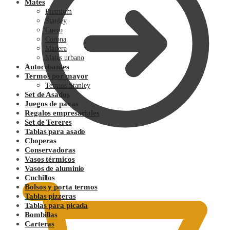
Mates
Premium
Stanley
Cuero
Corona
Madera
Mates urbano
Autocebantes
Termos por mayor
Termos Stanley
Set de Asados
Juegos de pavas
Regalos empresariales
Set de Tereres
Tablas para asado
Choperas
Conservadoras
0.00
$
Vasos térmicos
Vasos de aluminio
Cuchillos
Bolsos y porta termos
Tablas pizzeras
Tablas para picada
Bombillas
Carteras