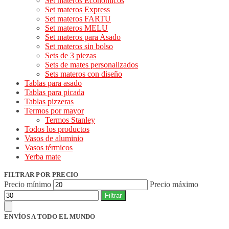
Set materos Económicos
Set materos Express
Set materos FARTU
Set materos MELU
Set materos para Asado
Set materos sin bolso
Sets de 3 piezas
Sets de mates personalizados
Sets materos con diseño
Tablas para asado
Tablas para picada
Tablas pizzeras
Termos por mayor
Termos Stanley
Todos los productos
Vasos de aluminio
Vasos térmicos
Yerba mate
FILTRAR POR PRECIO
Precio mínimo
Precio máximo
Filtrar
ENVÍOS A TODO EL MUNDO