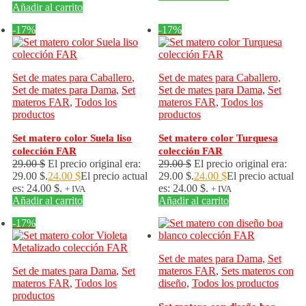
Añadir al carrito
-17%
-17%
Set de mates para Caballero
,
Set de mates para Caballero
,
Set de mates para Dama
,
Set
Set de mates para Dama
,
Set
materos FAR
,
Todos los
materos FAR
,
Todos los
productos
productos
Set matero color Suela liso
Set matero color Turquesa
colección FAR
colección FAR
29.00
$
El precio original era:
29.00
$
El precio original era:
29.00 $.
24.00
$
El precio actual
29.00 $.
24.00
$
El precio actual
es: 24.00 $.
es: 24.00 $.
+ IVA
+ IVA
Añadir al carrito
Añadir al carrito
-17%
Set de mates para Dama
,
Set
Set de mates para Dama
,
Set
materos FAR
,
Sets materos con
materos FAR
,
Todos los
diseño
,
Todos los productos
productos