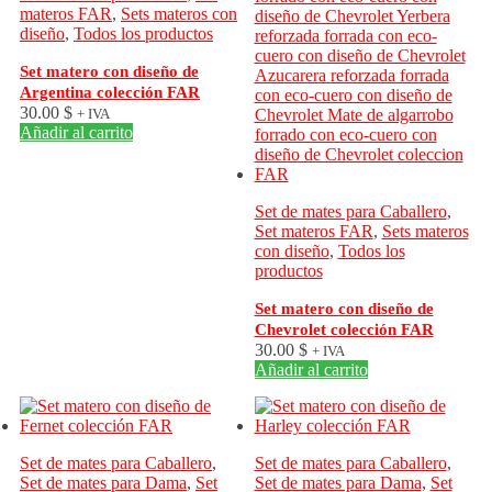
materos FAR
,
Sets materos con
diseño
,
Todos los productos
Set matero con diseño de
Argentina colección FAR
30.00
$
+ IVA
Añadir al carrito
Set de mates para Caballero
,
Set materos FAR
,
Sets materos
con diseño
,
Todos los
productos
Set matero con diseño de
Chevrolet colección FAR
30.00
$
+ IVA
Añadir al carrito
Set de mates para Caballero
,
Set de mates para Caballero
,
Set de mates para Dama
,
Set
Set de mates para Dama
,
Set