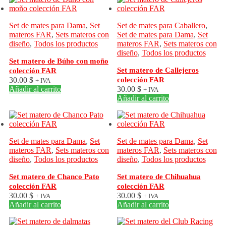
Set de mates para Dama
,
Set
Set de mates para Caballero
,
materos FAR
,
Sets materos con
Set de mates para Dama
,
Set
diseño
,
Todos los productos
materos FAR
,
Sets materos con
diseño
,
Todos los productos
Set matero de Búho con moño
Set matero de Callejeros
colección FAR
30.00
$
colección FAR
+ IVA
Añadir al carrito
30.00
$
+ IVA
Añadir al carrito
Set de mates para Dama
,
Set
Set de mates para Dama
,
Set
materos FAR
,
Sets materos con
materos FAR
,
Sets materos con
diseño
,
Todos los productos
diseño
,
Todos los productos
Set matero de Chanco Pato
Set matero de Chihuahua
colección FAR
colección FAR
30.00
$
30.00
$
+ IVA
+ IVA
Añadir al carrito
Añadir al carrito