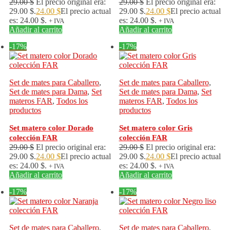
29.00
$
El precio original era:
29.00
$
El precio original era:
29.00 $.
24.00
$
El precio actual
29.00 $.
24.00
$
El precio actual
es: 24.00 $.
es: 24.00 $.
+ IVA
+ IVA
Añadir al carrito
Añadir al carrito
-17%
-17%
Set de mates para Caballero
,
Set de mates para Caballero
,
Set de mates para Dama
,
Set
Set de mates para Dama
,
Set
materos FAR
,
Todos los
materos FAR
,
Todos los
productos
productos
Set matero color Dorado
Set matero color Gris
colección FAR
colección FAR
29.00
$
El precio original era:
29.00
$
El precio original era:
29.00 $.
24.00
$
El precio actual
29.00 $.
24.00
$
El precio actual
es: 24.00 $.
es: 24.00 $.
+ IVA
+ IVA
Añadir al carrito
Añadir al carrito
-17%
-17%
Set de mates para Caballero
,
Set de mates para Caballero
,