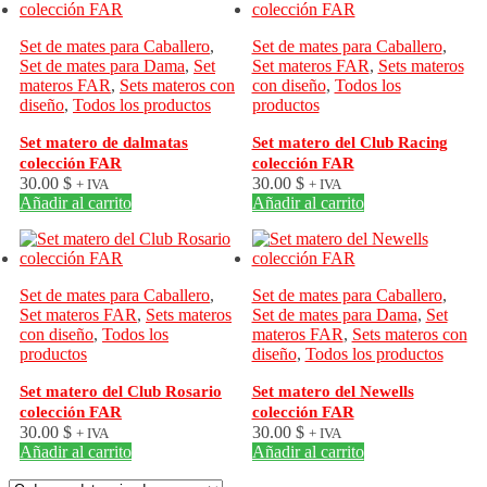
Set de mates para Caballero
,
Set de mates para Caballero
,
Set de mates para Dama
,
Set
Set materos FAR
,
Sets materos
materos FAR
,
Sets materos con
con diseño
,
Todos los
diseño
,
Todos los productos
productos
Set matero de dalmatas
Set matero del Club Racing
colección FAR
colección FAR
30.00
$
30.00
$
+ IVA
+ IVA
Añadir al carrito
Añadir al carrito
Set de mates para Caballero
,
Set de mates para Caballero
,
Set materos FAR
,
Sets materos
Set de mates para Dama
,
Set
con diseño
,
Todos los
materos FAR
,
Sets materos con
productos
diseño
,
Todos los productos
Set matero del Club Rosario
Set matero del Newells
colección FAR
colección FAR
30.00
$
30.00
$
+ IVA
+ IVA
Añadir al carrito
Añadir al carrito