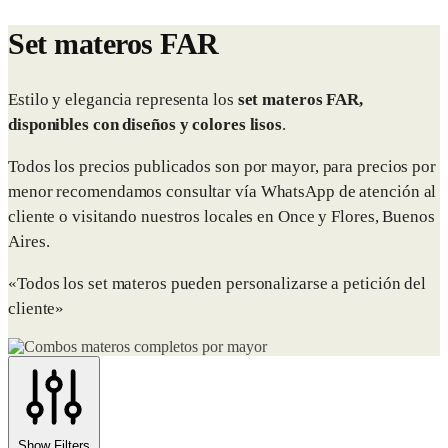
Set materos FAR
Estilo y elegancia representa los
set materos FAR,
disponibles con diseños y colores lisos
.
Todos los precios publicados son por mayor, para precios por
menor recomendamos consultar vía WhatsApp de atención al
cliente o visitando nuestros locales en Once y Flores, Buenos
Aires.
«Todos los set materos pueden personalizarse a petición del
cliente»
Show Filters