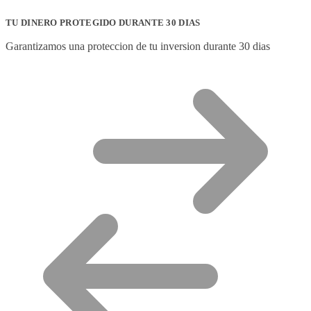
TU DINERO PROTEGIDO DURANTE 30 DIAS
Garantizamos una proteccion de tu inversion durante 30 dias