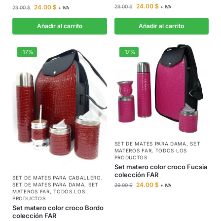
24.00
$
29.00
$
24.00
$
+ IVA
29.00
$
+ IVA
Añadir al carrito
Añadir al carrito
-17%
-17%
SET DE MATES PARA DAMA
,
SET
MATEROS FAR
,
TODOS LOS
PRODUCTOS
Set matero color croco Fucsia
colección FAR
SET DE MATES PARA CABALLERO
,
24.00
$
SET DE MATES PARA DAMA
,
SET
29.00
$
+ IVA
MATEROS FAR
,
TODOS LOS
PRODUCTOS
Set matero color croco Bordo
colección FAR