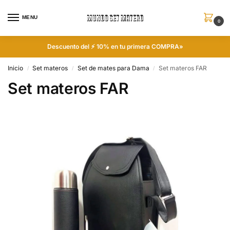
MENU
0
Descuento del ⚡ 10% en tu primera COMPRA»
Inicio
Set materos
Set de mates para Dama
Set materos FAR
/
/
/
Set materos FAR