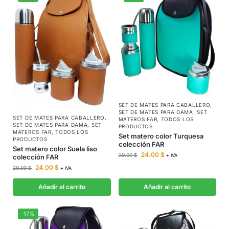
SET DE MATES PARA CABALLERO
,
SET DE MATES PARA DAMA
,
SET
SET DE MATES PARA CABALLERO
,
MATEROS FAR
,
TODOS LOS
SET DE MATES PARA DAMA
,
SET
PRODUCTOS
MATEROS FAR
,
TODOS LOS
Set matero color Turquesa
PRODUCTOS
colección FAR
Set matero color Suela liso
24.00
$
29.00
$
+ IVA
colección FAR
24.00
$
29.00
$
+ IVA
Añadir al carrito
Añadir al carrito
-17%