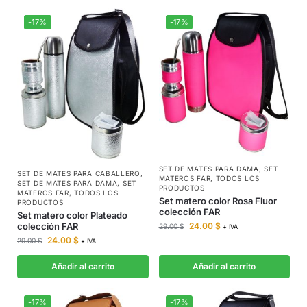
-17%
-17%
SET DE MATES PARA DAMA
,
SET
SET DE MATES PARA CABALLERO
,
MATEROS FAR
,
TODOS LOS
SET DE MATES PARA DAMA
,
SET
PRODUCTOS
MATEROS FAR
,
TODOS LOS
Set matero color Rosa Fluor
PRODUCTOS
colección FAR
Set matero color Plateado
24.00
$
colección FAR
29.00
$
+ IVA
24.00
$
29.00
$
+ IVA
Añadir al carrito
Añadir al carrito
-17%
-17%