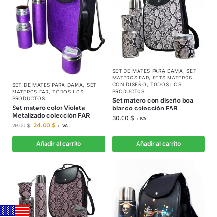
SET DE MATES PARA DAMA
,
SET
MATEROS FAR
,
SETS MATEROS
CON DISEÑO
,
TODOS LOS
SET DE MATES PARA DAMA
,
SET
PRODUCTOS
MATEROS FAR
,
TODOS LOS
PRODUCTOS
Set matero con diseño boa
Set matero color Violeta
blanco colección FAR
Metalizado colección FAR
30.00
$
+ IVA
24.00
$
29.00
$
+ IVA
Añadir al carrito
Añadir al carrito