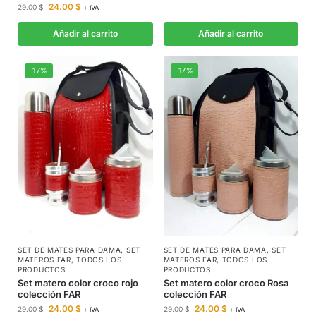
24.00
$
29.00
$
+ IVA
Añadir al carrito
Añadir al carrito
-17%
-17%
SET DE MATES PARA DAMA
,
SET
SET DE MATES PARA DAMA
,
SET
MATEROS FAR
,
TODOS LOS
MATEROS FAR
,
TODOS LOS
PRODUCTOS
PRODUCTOS
Set matero color croco rojo
Set matero color croco Rosa
colección FAR
colección FAR
24.00
$
24.00
$
29.00
$
29.00
$
+ IVA
+ IVA